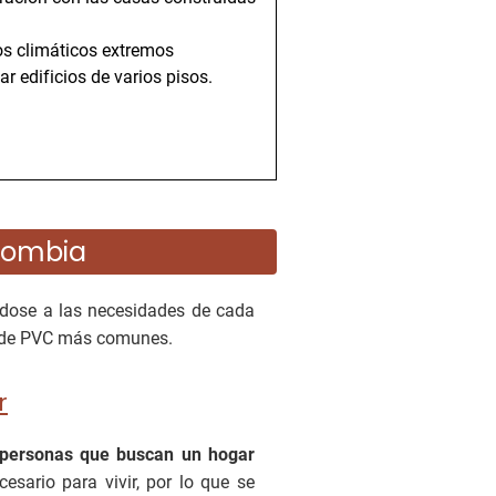
os climáticos extremos
r edificios de varios pisos.
olombia
ose a las necesidades de cada
s de PVC más comunes.
r
 personas que buscan un hogar
esario para vivir, por lo que se