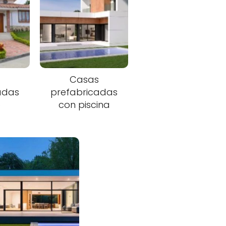
s
Casas
adas
prefabricadas
o
con piscina