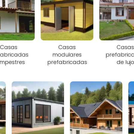
Casas
Casas
Casa
fabricadas
modulares
prefabric
mpestres
prefabricadas
de luj