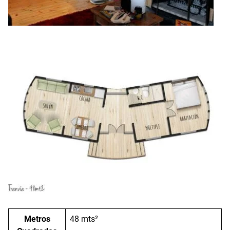
Metros
48 mts²