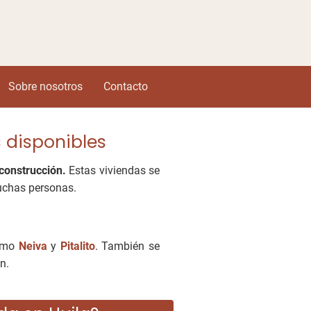
Sobre nosotros
Contacto
 disponibles
 construcción.
Estas viviendas se
muchas personas.
como
Neiva
y
Pitalito
. También se
n.