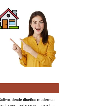
olívar,
desde diseños modernos
estilo que mejor se adapte a tus